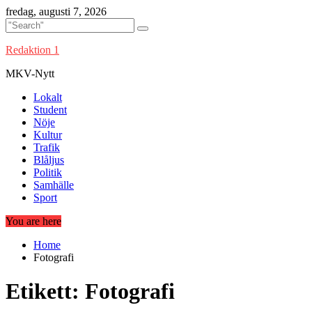
Skip
fredag, augusti 7, 2026
to
content
Redaktion 1
MKV-Nytt
Lokalt
Student
Nöje
Kultur
Trafik
Blåljus
Politik
Samhälle
Sport
You are here
Home
Fotografi
Etikett:
Fotografi