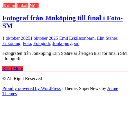
Kultur
Lokalt
Nöje
Fotograf från Jönköping till final i Foto-
SM
1 oktober 2025
1 oktober 2025
Emil Eskilsson
barn
,
Elin Stahre
,
Enköping
,
Foto
,
Fotografi
,
Jönköping
,
sm
Fotografen från Jönköping Elin Stahre är återigen klar för final i SM
i fotografi.
Read More
© All Right Reserved
Proudly powered by WordPress
|
Theme: SuperNews by
Acme
Themes