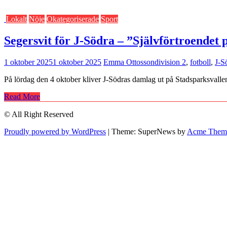
Lokalt
Nöje
Okategoriserade
Sport
Segersvit för J-Södra – ”Självförtroendet 
1 oktober 2025
1 oktober 2025
Emma Ottosson
division 2
,
fotboll
,
J-S
På lördag den 4 oktober kliver J-Södras damlag ut på Stadsparksvalle
Read More
© All Right Reserved
Proudly powered by WordPress
|
Theme: SuperNews by
Acme Them