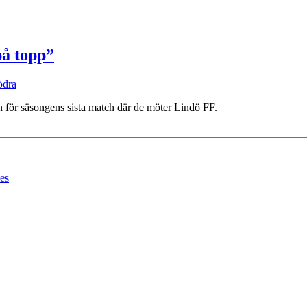
på topp”
ödra
n för säsongens sista match där de möter Lindö FF.
es