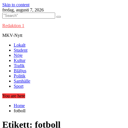
Skip to content
fredag, augusti 7, 2026
Redaktion 1
MKV-Nytt
Lokalt
Student
Nöje
Kultur
Trafik
Blåljus
Politik
Samhälle
Sport
You are here
Home
fotboll
Etikett:
fotboll