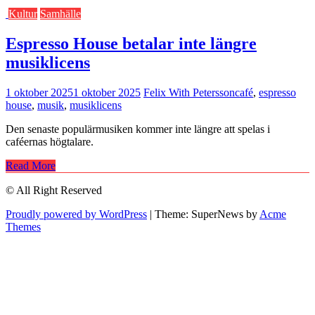
Kultur
Samhälle
Espresso House betalar inte längre
musiklicens
1 oktober 2025
1 oktober 2025
Felix With Petersson
café
,
espresso
house
,
musik
,
musiklicens
Den senaste populärmusiken kommer inte längre att spelas i
caféernas högtalare.
Read More
© All Right Reserved
Proudly powered by WordPress
|
Theme: SuperNews by
Acme
Themes