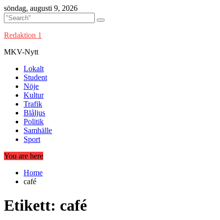
Skip
söndag, augusti 9, 2026
to
content
Redaktion 1
MKV-Nytt
Lokalt
Student
Nöje
Kultur
Trafik
Blåljus
Politik
Samhälle
Sport
You are here
Home
café
Etikett:
café