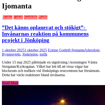
Ijomanta
Kultur
Lokalt
Samhälle
Trafik
”Det känns oplanerat och stökigt”-
Invånarnas reaktion på kommunens
projekt i Jönköping
1 oktober 2025
1 oktober 2025
Ezinne Godgift Ijomanta
Arkeologi
,
Byggprojekt
,
Jönköping
,
trafik
Under 15 maj 2025 påbörjade en utgrävning i korsningen Västra
Storgatan/Kyrkogatan. Vilket har lett till att vissa vägar har
blockerats och trafiken vid Jönköpings resecentrum har försämrats.
Detta har väckt reaktioner bland invånarna.
Read More