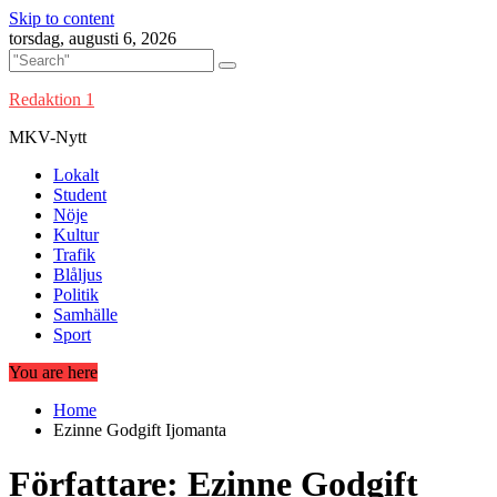
Skip to content
torsdag, augusti 6, 2026
Redaktion 1
MKV-Nytt
Lokalt
Student
Nöje
Kultur
Trafik
Blåljus
Politik
Samhälle
Sport
You are here
Home
Ezinne Godgift Ijomanta
Författare:
Ezinne Godgift