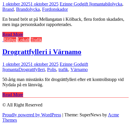
1 oktober 2025
1 oktober 2025
Ezinne Godgift Ijomanta
bilolycka
,
Brand
,
Brandolycka
,
Fordonskador
En brand bröt ut på Mellangatan i Kölback, flera fordon skadades,
men inga personskador rapporterades.
Read More
Blåljus
Lokalt
Trafik
Drograttfylleri i Värnamo
1 oktober 2025
1 oktober 2025
Ezinne Godgift
Ijomanta
Drograttfylleri
,
Polis
,
trafik
,
Värnamo
50-årig man misstänks för drogrättfylleri efter ett kontrollstopp vid
Nydala på en länsväg.
Read More
© All Right Reserved
Proudly powered by WordPress
|
Theme: SuperNews by
Acme
Themes